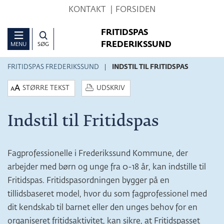
Hop
KONTAKT
FORSIDEN
til
FRITIDSPAS
sidens
FREDERIKSSUND
MENU
SØG
indhold
FRITIDSPAS FREDERIKSSUND
INDSTIL TIL FRITIDSPAS
STØRRE TEKST
UDSKRIV
Indstil til Fritidspas
Fagprofessionelle i Frederikssund Kommune, der
arbejder med børn og unge fra 0-18 år, kan indstille til
Fritidspas. Fritidspasordningen bygger på en
tillidsbaseret model, hvor du som fagprofessionel med
dit kendskab til barnet eller den unges behov for en
organiseret fritidsaktivitet, kan sikre, at Fritidspasset